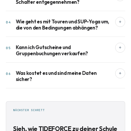
Schalter entgegennehmen?
Wie geht es mit Touren und SUP-Yoga um,
+
04
die von den Bedingungen abhängen?
Kann ich Gutscheine und
+
05
Gruppenbuchungen verkaufen?
Was kostet es und sind meine Daten
+
06
sicher?
NÄCHSTER SCHRITT
Sieh, wie TIDEFORCE zu deiner Schule