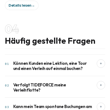
Details lesen
→
04
Häufig gestellte Fragen
Können Kunden eine Lektion, eine Tour
+
01
und einen Verleih auf einmal buchen?
Verfolgt TIDEFORCE meine
+
02
Verleihflotte?
Kann mein Team spontane Buchungen am
+
03