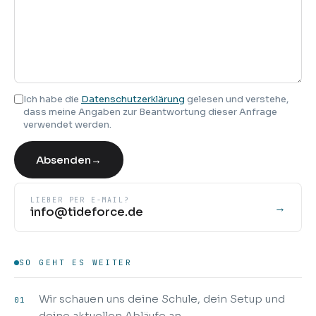
Ich habe die
Datenschutzerklärung
gelesen und verstehe,
dass meine Angaben zur Beantwortung dieser Anfrage
verwendet werden.
Absenden
→
LIEBER PER E-MAIL?
→
info@tideforce.de
SO GEHT ES WEITER
Wir schauen uns deine Schule, dein Setup und
01
deine aktuellen Abläufe an.