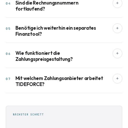
Sind die Rechnungsnummern
+
04
fortlaufend?
Benötige ich weiterhin ein separates
+
05
Finanztool?
Wie funktioniert die
+
06
Zahlungspreisgestaltung?
Mit welchem Zahlungsanbieter arbeitet
+
07
TIDEFORCE?
NÄCHSTER SCHRITT