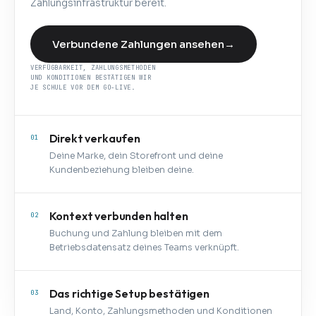
Zahlungsinfrastruktur bereit.
Verbundene Zahlungen ansehen
→
VERFÜGBARKEIT, ZAHLUNGSMETHODEN
UND KONDITIONEN BESTÄTIGEN WIR
JE SCHULE VOR DEM GO-LIVE.
Direkt verkaufen
01
Deine Marke, dein Storefront und deine
Kundenbeziehung bleiben deine.
Kontext verbunden halten
02
Buchung und Zahlung bleiben mit dem
Betriebsdatensatz deines Teams verknüpft.
Das richtige Setup bestätigen
03
Land, Konto, Zahlungsmethoden und Konditionen