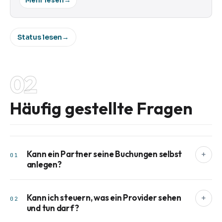
Mehr lesen
→
Status lesen
→
02
Häufig gestellte Fragen
Kann ein Partner seine Buchungen selbst
+
01
anlegen?
Kann ich steuern, was ein Provider sehen
+
02
und tun darf?